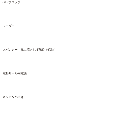
GPSプロッター
レーダー
スパンカー（風に流されず船位を保持）
電動リール用電源
キャビンの広さ