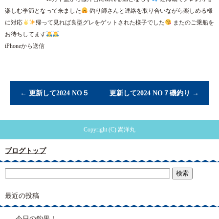
楽しむ季節となって来ました
釣り師さんと連絡を取り合いながら楽しめる様
に対応
帰って見れば良型グレをゲットされた様子でした
またのご乗船を
お待ちしてます
iPhoneから送信
←
更新して2024 NO５
更新して2024 NO７磯釣り
→
Copyright (C) 嵩洋丸
ブログトップ
最近の投稿
今日の釣果！