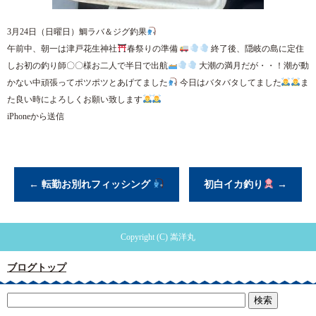
3月24日（日曜日）鯛ラバ＆ジグ釣果
午前中、朝一は津戸花生神社
春祭りの準備
終了後、隠岐の島に定住
しお初の釣り師〇〇様お二人で半日で出航
大潮の満月だが・・！潮が動
かない中頑張ってポツポツとあげてました
今日はバタバタしてました
ま
た良い時によろしくお願い致します
iPhoneから送信
←
転勤お別れフィッシング
初白イカ釣り
→
Copyright (C) 嵩洋丸
ブログトップ