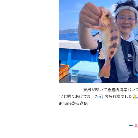
東風が吹いて急遽西海岸沿いで根魚
ツと釣りあげてました
お疲れ様でした
iPhoneから送信
←