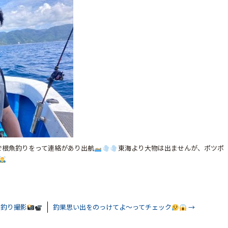
釣りをって連絡があり出航
東海より大物は出ませんが、ポツポ
釣り撮影
釣果思い出をのっけてよ〜ってチェック
→