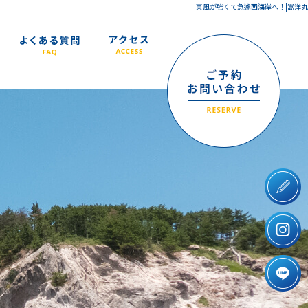
東風が強くて急遽西海岸へ！|嵩洋丸