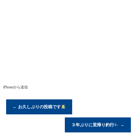
iPhoneから送信
←
お久しぶりの投稿です
３年ぶりに里帰り釣行
→